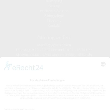
Hairstyling
Beauty
Hochzeits-Service
Bildergalerie
Über uns
Kontakt
Öffnungszeiten:
Montag: geschlossen
Dienstag: 9.00 - 12:30 Uhr und 14:00 - 18:30 Uhr
Mittwoch: 9.00 - 12:30 Uhr und 14:00 - 18:30 Uhr
Donnerstag: 9.00 - 12:30 Uhr und 14:00 - 20:00 Uhr
Freitag: 9.00 - 12:30 Uhr und 14:00 - 20:00 Uhr
Samstag: 9.00 - 15:00 Uhr
Sonntag: geschlossen
Adresse
Friseursalon VISAGE
Inhaberin Nasiret Ramadan
Stuttgarter Straße 56
78628 Neufra-Rottweil