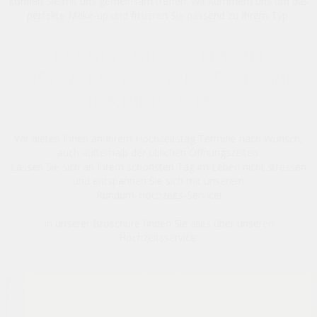
können Sie mit uns gemeinsam treffen. Wir kümmern uns um das
perfekte Make-up und frisieren Sie passend zu Ihrem Typ.
LASSEN SIE SICH VON
UNSEREM HOCHZEITS-SERVICE
INSPIRIEREN ...
Wir bieten Ihnen an Ihrem Hochzeitstag Termine nach Wunsch,
auch außerhalb der üblichen Öffnungszeiten.
Lassen Sie sich an Ihrem schönsten Tag im Leben nicht stressen
und entspannen Sie sich mit unserem
Rundum-Hochzeits-Service!
In unserer Broschüre finden Sie alles über unseren
Hochzeitsservice: